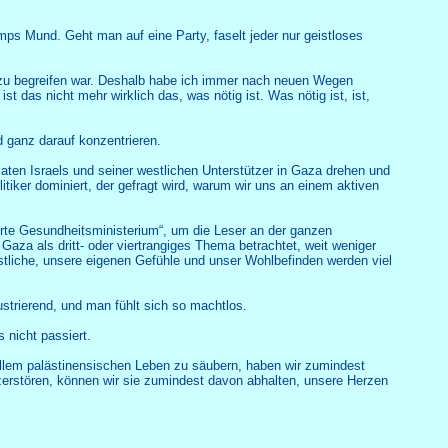
ps Mund. Geht man auf eine Party, faselt jeder nur geistloses
er zu begreifen war. Deshalb habe ich immer nach neuen Wegen
 das nicht mehr wirklich das, was nötig ist. Was nötig ist, ist,
d ganz darauf konzentrieren.
aten Israels und seiner westlichen Unterstützer in Gaza drehen und
itiker dominiert, der gefragt wird, warum wir uns an einem aktiven
hrte Gesundheitsministerium“, um die Leser an der ganzen
Gaza als dritt- oder viertrangiges Thema betrachtet, weit weniger
stliche, unsere eigenen Gefühle und unser Wohlbefinden werden viel
rustrierend, und man fühlt sich so machtlos.
 nicht passiert.
allem palästinensischen Leben zu säubern, haben wir zumindest
zerstören, können wir sie zumindest davon abhalten, unsere Herzen