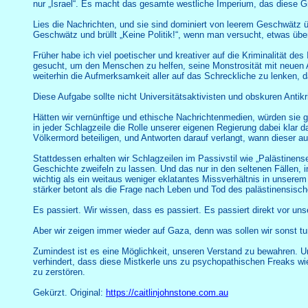
nur „Israel“. Es macht das gesamte westliche Imperium, das diese Gr
Lies die Nachrichten, und sie sind dominiert von leerem Geschwätz 
Geschwätz und brüllt „Keine Politik!“, wenn man versucht, etwas üb
Früher habe ich viel poetischer und kreativer auf die Kriminalität 
gesucht, um den Menschen zu helfen, seine Monstrosität mit neuen Aug
weiterhin die Aufmerksamkeit aller auf das Schreckliche zu lenken, da
Diese Aufgabe sollte nicht Universitätsaktivisten und obskuren Antikr
Hätten wir vernünftige und ethische Nachrichtenmedien, würden sie 
in jeder Schlagzeile die Rolle unserer eigenen Regierung dabei klar 
Völkermord beteiligen, und Antworten darauf verlangt, wann dieser au
Stattdessen erhalten wir Schlagzeilen im Passivstil wie „Palästinen
Geschichte zweifeln zu lassen. Und das nur in den seltenen Fällen, i
wichtig als ein weitaus weniger eklatantes Missverhältnis in unsere
stärker betont als die Frage nach Leben und Tod des palästinensisc
Es passiert. Wir wissen, dass es passiert. Es passiert direkt vor uns
Aber wir zeigen immer wieder auf Gaza, denn was sollen wir sonst tun?
Zumindest ist es eine Möglichkeit, unseren Verstand zu bewahren. 
verhindert, dass diese Mistkerle uns zu psychopathischen Freaks wi
zu zerstören.
Gekürzt. Original:
https://caitlinjohnstone.com.au