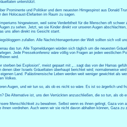
äueltaten unterstützt.
über Prominente und Politiker und dem neuesten Hirngespinst aus Donald Trum
er den Holocaust-Elefanten im Raum zu sagen.
des Imperiums hingewiesen, weil seine Verderbtheit für die Menschen oft schw
en zu sehen. Jetzt, wo sie Kinder direkt vor unseren Augen abschlachten, ist
s uns allen direkt ins Gesicht starrt.
iegsbloggern zufallen. Alle Nachrichtenagenturen der Welt sollten sich voll un
genau das tun. Alle Topmeldungen würden sich täglich um die neuesten Gräuel
darlegen. Jede Pressekonferenz wäre völlig von Fragen an jeden westlichen Pol
fhören wird.
ser sterben bei Explosion“, meist gepaart mit „…sagt das von der Hamas gefü
n denen über Israels Gräueltaten überhaupt berichtet wird; normalerweise wird 
m eigenen Land. Palästinensische Leben werden weit weniger gewichtet als we
hen Volkes.
eren Augen, und wir tun so, als ob es nicht so wäre. Es ist so ärgerlich und f
 Die Alternative ist, uns den Verrückten anzuschließen, die so tun, als ob es
Unsere Menschlichkeit zu bewahren. Selbst wenn es ihnen gelingt, Gaza von 
e ihnen verdrehen. Auch wenn wir sie nicht davon abhalten können, Gaza zu 