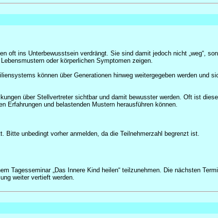
 oft ins Unterbewusstsein verdrängt. Sie sind damit jedoch nicht „weg“, sond
 Lebensmustern oder körperlichen Symptomen zeigen.
iliensystems können über Generationen hinweg weitergegeben werden und sich
kungen über Stellvertreter sichtbar und damit bewusster werden. Oft ist diese
nden Erfahrungen und belastenden Mustern herausführen können.
. Bitte unbedingt vorher anmelden, da die Teilnehmerzahl begrenzt ist.
einem Tagesseminar „Das Innere Kind heilen“ teilzunehmen. Die nächsten Ter
ng weiter vertieft werden.